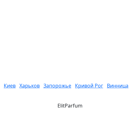
Киев
Харьков
Запорожье
Кривой Рог
Винница
ElitParfum